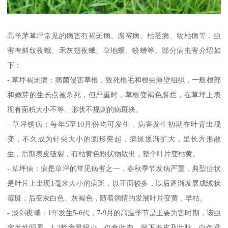
高羊茅草坪常见的病害有褐斑病、腐霉病、枯萎病、纹枯病等，虫
害有斜纹夜蛾、禾灰翅夜蛾、草地螟、蛴螬等。部分病虫害介绍如
下：
- 草坪褐斑病：病菌侵害草根，致死根毛和根尖薄壁组织，一般根部
和嫩芽的生长点被杀死，但严重时，草根变褐色腐烂，在草坪上表
现有面积大小不等、形状不规则的病斑块。
- 草坪锈病：每年5至10月份均可发生，病害发生初期在叶背出现
变，不久成为针尖大小的圆形突起，病斑逐渐扩大，呈长方形散
生，后期表皮破裂，有枯黄色粉状物散出，整个叶片变枯黄。
- 草坪病：病是草坪的常见病害之一，春秋季节发病严重，典型症状
是叶片上出现1毫米大小的病斑，以正面较多，以后逐渐发展成绒状
霉斑，后变灰白色、灰褐色，随着病情的发展叶片变黄，早枯。
- 淡剑夜蛾：1年发生5-6代，7-9月的高温季节是主要为害时期，该虫
突发性明显，1-3龄食量很小，仅食叶肉，留下表皮及叶脉，白色透