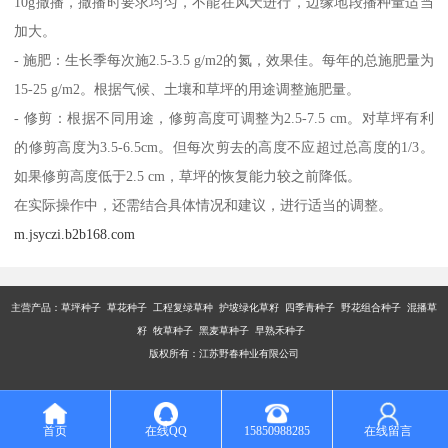
10g撒播，撒播时要求均匀，不能在风天进行，边缘地段播种量适当
加大。
- 施肥：生长季每次施2.5-3.5 g/m2的氮，效果佳。每年的总施肥量为
15-25 g/m2。根据气候、土壤和草坪的用途调整施肥量。
- 修剪：根据不同用途，修剪高度可调整为2.5-7.5 cm。对草坪有利
的修剪高度为3.5-6.5cm。但每次剪去的高度不应超过总高度的1/3。
如果修剪高度低于2.5 cm，草坪的恢复能力较之前降低。
在实际操作中，还需结合具体情况和建议，进行适当的调整。
m.jsyczi.b2b168.com
主营产品：
草坪种子 草花种子 工程复绿草种 护坡绿化草籽 四季青种子 野花组合种子 混播草
籽 牧草种子 黑麦草种子 早熟禾种子
版权所有：江苏野春种业有限公司
首页
在线QQ
15850988285
在线留言