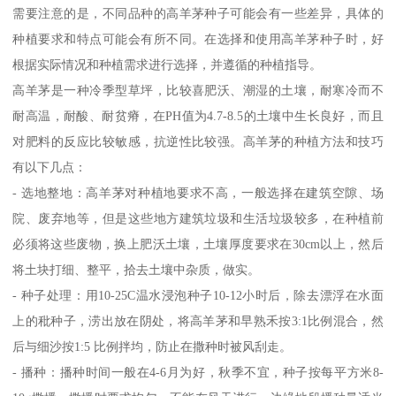
需要注意的是，不同品种的高羊茅种子可能会有一些差异，具体的
种植要求和特点可能会有所不同。在选择和使用高羊茅种子时，好
根据实际情况和种植需求进行选择，并遵循的种植指导。
高羊茅是一种冷季型草坪，比较喜肥沃、潮湿的土壤，耐寒冷而不
耐高温，耐酸、耐贫瘠，在PH值为4.7-8.5的土壤中生长良好，而且
对肥料的反应比较敏感，抗逆性比较强。高羊茅的种植方法和技巧
有以下几点：
- 选地整地：高羊茅对种植地要求不高，一般选择在建筑空隙、场
院、废弃地等，但是这些地方建筑垃圾和生活垃圾较多，在种植前
必须将这些废物，换上肥沃土壤，土壤厚度要求在30cm以上，然后
将土块打细、整平，拾去土壤中杂质，做实。
- 种子处理：用10-25C温水浸泡种子10-12小时后，除去漂浮在水面
上的秕种子，涝出放在阴处，将高羊茅和早熟禾按3:1比例混合，然
后与细沙按1:5 比例拌均，防止在撒种时被风刮走。
- 播种：播种时间一般在4-6月为好，秋季不宜，种子按每平方米8-