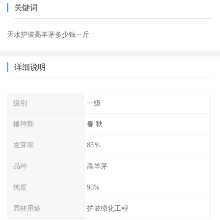
关键词
天水护坡高羊茅多少钱一斤
详细说明
级别
一级
播种期
春 秋
发芽率
85％
品种
高羊茅
纯度
95%
园林用途
护坡绿化工程