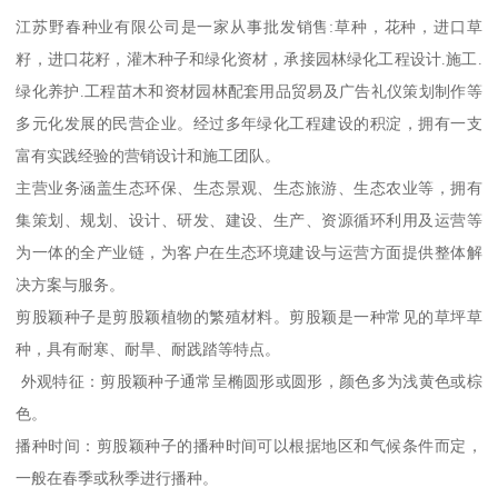
江苏野春种业有限公司是一家从事批发销售:草种，花种，进口草
籽，进口花籽，灌木种子和绿化资材，承接园林绿化工程设计.施工.
绿化养护.工程苗木和资材园林配套用品贸易及广告礼仪策划制作等
多元化发展的民营企业。经过多年绿化工程建设的积淀，拥有一支
富有实践经验的营销设计和施工团队。
主营业务涵盖生态环保、生态景观、生态旅游、生态农业等，拥有
集策划、规划、设计、研发、建设、生产、资源循环利用及运营等
为一体的全产业链，为客户在生态环境建设与运营方面提供整体解
决方案与服务。
剪股颖种子是剪股颖植物的繁殖材料。剪股颖是一种常见的草坪草
种，具有耐寒、耐旱、耐践踏等特点。
外观特征：剪股颖种子通常呈椭圆形或圆形，颜色多为浅黄色或棕
色。
播种时间：剪股颖种子的播种时间可以根据地区和气候条件而定，
一般在春季或秋季进行播种。