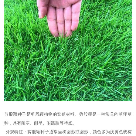
剪股颖种子是剪股颖植物的繁殖材料。剪股颖是一种常见的草坪草
种，具有耐寒、耐旱、耐践踏等特点。
外观特征：剪股颖种子通常呈椭圆形或圆形，颜色多为浅黄色或棕