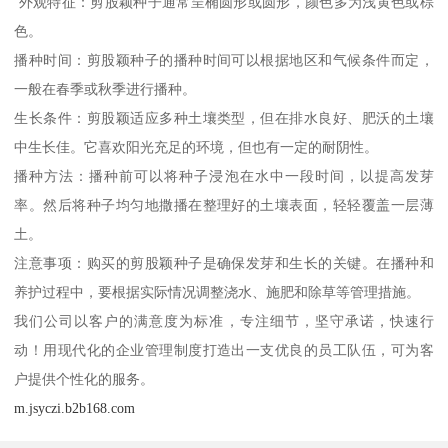
外观特征：剪股颖种子通常呈椭圆形或圆形，颜色多为浅黄色或棕
色。
播种时间：剪股颖种子的播种时间可以根据地区和气候条件而定，
一般在春季或秋季进行播种。
生长条件：剪股颖适应多种土壤类型，但在排水良好、肥沃的土壤
中生长佳。它喜欢阳光充足的环境，但也有一定的耐阴性。
播种方法：播种前可以将种子浸泡在水中一段时间，以提高发芽
率。然后将种子均匀地撒播在整理好的土壤表面，轻轻覆盖一层薄
土。
注意事项：购买的剪股颖种子是确保发芽和生长的关键。在播种和
养护过程中，要根据实际情况调整浇水、施肥和除草等管理措施。
我们公司以客户的满意度为标准，专注细节，坚守承诺，快速行
动！用现代化的企业管理制度打造出一支优良的员工队伍，可为客
户提供个性化的服务。
m.jsyczi.b2b168.com