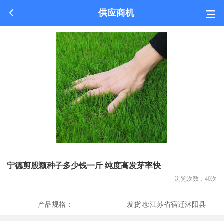
供应商机
宁德剪股颖种子多少钱一斤 纯度高发芽率快
浏览次数：
40
次
产品规格：
发货地:
江苏省宿迁沭阳县