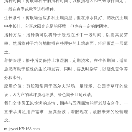
播种时间：剪股颖种子的播种时间可以根据地区和气候条件而定，
一般在春季或秋季进行播种。
生长条件：剪股颖适应多种土壤类型，但在排水良好、肥沃的土壤
中生长佳。它喜欢阳光充足的环境，但也有一定的耐阴性。
播种方法：播种前可以将种子浸泡在水中一段时间，以提高发芽
率。然后将种子均匀地撒播在整理好的土壤表面，轻轻覆盖一层薄
土。
养护管理：播种后要保持土壤湿润，定期浇水。在生长期间，适量
施肥有助于植株的生长和发育。同时，要及时杂草，以避免竞争养
分和水分。
应用价值：剪股颖常用于高尔夫球场、足球场、公园等草坪的建
设，因为它的草坪质地细腻、绿色期长且耐践踏。
我们全体员工以饱满的热情，期待与五湖四海的新老朋友合作。一
直秉承满足用户需求，至真至诚，着眼现在，放眼未来的经营理
念。
m.jsyczi.b2b168.com