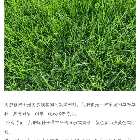
剪股颖种子是剪股颖植物的繁殖材料。剪股颖是一种常见的草坪草
种，具有耐寒、耐旱、耐践踏等特点。
外观特征：剪股颖种子通常呈椭圆形或圆形，颜色多为浅黄色或棕
色。