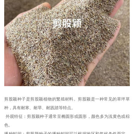
剪股颖种子是剪股颖植物的繁殖材料。剪股颖是一种常见的草坪草
种，具有耐寒、耐旱、耐践踏等特点。
外观特征：剪股颖种子通常呈椭圆形或圆形，颜色多为浅黄色或棕
色。
播种时间：剪股颖种子的播种时间可以根据地区和气候条件而定，