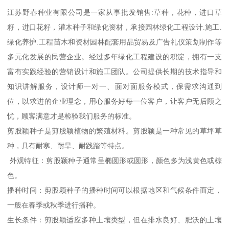
江苏野春种业有限公司是一家从事批发销售:草种，花种，进口草
籽，进口花籽，灌木种子和绿化资材，承接园林绿化工程设计.施工.
绿化养护.工程苗木和资材园林配套用品贸易及广告礼仪策划制作等
多元化发展的民营企业。经过多年绿化工程建设的积淀，拥有一支
富有实践经验的营销设计和施工团队。公司提供长期的技术指导和
知识讲解服务，设计师一对一、面对面服务模式，保需求沟通到
位，以求进的企业理念，用心服务好每一位客户，让客户无后顾之
忧，顾客满意才是检验我们服务的标准。
剪股颖种子是剪股颖植物的繁殖材料。剪股颖是一种常见的草坪草
种，具有耐寒、耐旱、耐践踏等特点。
外观特征：剪股颖种子通常呈椭圆形或圆形，颜色多为浅黄色或棕
色。
播种时间：剪股颖种子的播种时间可以根据地区和气候条件而定，
一般在春季或秋季进行播种。
生长条件：剪股颖适应多种土壤类型，但在排水良好、肥沃的土壤