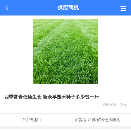
供应商机
四季常青低矮生长 新余早熟禾种子多少钱一斤
浏览次数：
53
次
产品规格：
发货地:
江苏省宿迁沭阳县