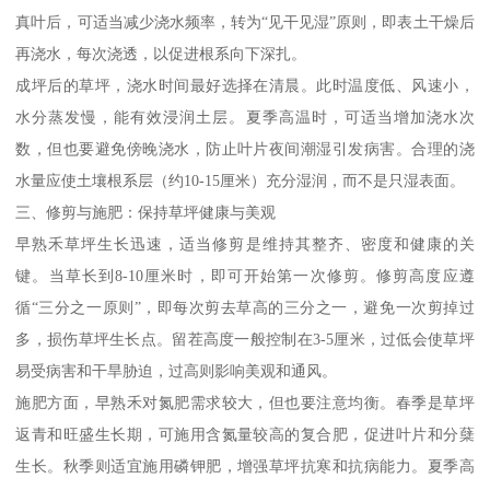
真叶后，可适当减少浇水频率，转为“见干见湿”原则，即表土干燥后
再浇水，每次浇透，以促进根系向下深扎。
成坪后的草坪，浇水时间最好选择在清晨。此时温度低、风速小，
水分蒸发慢，能有效浸润土层。夏季高温时，可适当增加浇水次
数，但也要避免傍晚浇水，防止叶片夜间潮湿引发病害。合理的浇
水量应使土壤根系层（约10-15厘米）充分湿润，而不是只湿表面。
三、修剪与施肥：保持草坪健康与美观
早熟禾草坪生长迅速，适当修剪是维持其整齐、密度和健康的关
键。当草长到8-10厘米时，即可开始第一次修剪。修剪高度应遵
循“三分之一原则”，即每次剪去草高的三分之一，避免一次剪掉过
多，损伤草坪生长点。留茬高度一般控制在3-5厘米，过低会使草坪
易受病害和干旱胁迫，过高则影响美观和通风。
施肥方面，早熟禾对氮肥需求较大，但也要注意均衡。春季是草坪
返青和旺盛生长期，可施用含氮量较高的复合肥，促进叶片和分蘖
生长。秋季则适宜施用磷钾肥，增强草坪抗寒和抗病能力。夏季高