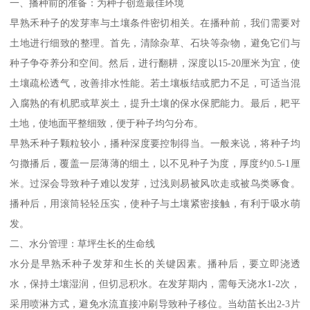
一、播种前的准备：为种子创造最佳环境
早熟禾种子的发芽率与土壤条件密切相关。在播种前，我们需要对
土地进行细致的整理。首先，清除杂草、石块等杂物，避免它们与
种子争夺养分和空间。然后，进行翻耕，深度以15-20厘米为宜，使
土壤疏松透气，改善排水性能。若土壤板结或肥力不足，可适当混
入腐熟的有机肥或草炭土，提升土壤的保水保肥能力。最后，耙平
土地，使地面平整细致，便于种子均匀分布。
早熟禾种子颗粒较小，播种深度要控制得当。一般来说，将种子均
匀撒播后，覆盖一层薄薄的细土，以不见种子为度，厚度约0.5-1厘
米。过深会导致种子难以发芽，过浅则易被风吹走或被鸟类啄食。
播种后，用滚筒轻轻压实，使种子与土壤紧密接触，有利于吸水萌
发。
二、水分管理：草坪生长的生命线
水分是早熟禾种子发芽和生长的关键因素。播种后，要立即浇透
水，保持土壤湿润，但切忌积水。在发芽期内，需每天浇水1-2次，
采用喷淋方式，避免水流直接冲刷导致种子移位。当幼苗长出2-3片