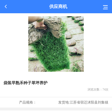
供应商机
袋装早熟禾种子草坪养护
浏览次数：
74
次
产品规格：
发货地:
江苏省宿迁沭阳县刘集镇