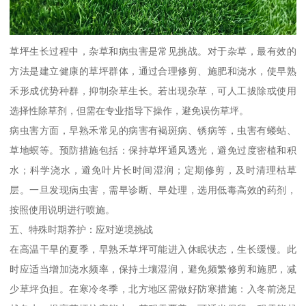
草坪生长过程中，杂草和病虫害是常见挑战。对于杂草，最有效的
方法是建立健康的草坪群体，通过合理修剪、施肥和浇水，使早熟
禾形成优势种群，抑制杂草生长。若出现杂草，可人工拔除或使用
选择性除草剂，但需在专业指导下操作，避免误伤草坪。
病虫害方面，早熟禾常见的病害有褐斑病、锈病等，虫害有蝼蛄、
草地螟等。预防措施包括：保持草坪通风透光，避免过度密植和积
水；科学浇水，避免叶片长时间湿润；定期修剪，及时清理枯草
层。一旦发现病虫害，需早诊断、早处理，选用低毒高效的药剂，
按照使用说明进行喷施。
五、特殊时期养护：应对逆境挑战
在高温干旱的夏季，早熟禾草坪可能进入休眠状态，生长缓慢。此
时应适当增加浇水频率，保持土壤湿润，避免频繁修剪和施肥，减
少草坪负担。在寒冷冬季，北方地区需做好防寒措施：入冬前浇足