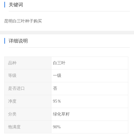
关键词
昆明白三叶种子购买
详细说明
品种
白三叶
等级
一级
是否进口
否
净度
95％
分类
绿化草籽
饱满度
90%