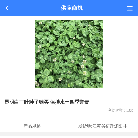
供应商机
昆明白三叶种子购买 保持水土四季常青
浏览次数：
53
次
产品规格：
发货地:
江苏省宿迁沭阳县