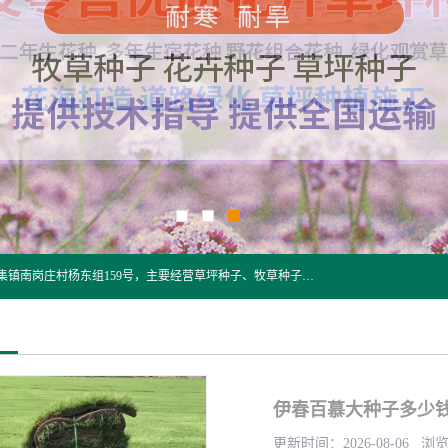
江苏野春种业有限公司是一家种子批发企业，位于沭阳县刘集镇南岗庄村杨东组159号，主要经营草坪种子、牧草种子、花草种子、复绿草种、绿化草籽、护坡草籽、绿肥种子、灌木种子、黑麦草种子、高羊茅种子、早熟禾种子、狗牙根种子、剪股颖种子等。
伊春百慕大种子多少钱
更新时间：2026-08-06 浏