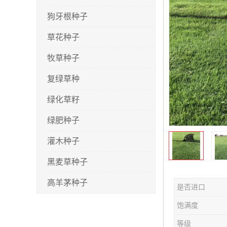
狗牙根种子
草花种子
牧草种子
复绿草种
绿化草籽
绿肥种子
灌木种子
黑麦草种子
高羊茅种子
是否进口
早熟禾种子
饱满度
剪股颖种子
等级