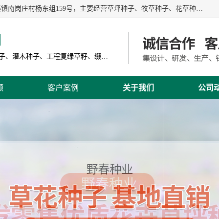
江苏野春种业有限公司是一家种子批发企业，位于沭阳县刘集镇南岗庄村杨东组159号，主要经营草坪种子、牧草种子、花草种子、复绿草种、绿化草籽、护坡草籽、绿肥种子、灌木种子、黑麦草种子、高羊茅种子、早熟禾种子、狗牙根种子、剪股颖种子等。
司
主营产品: 进口草坪种子、草花种子、牧草种子、灌木种子、工程复绿草籽、缀花组合种子
频
客户案例
关于我们
公司