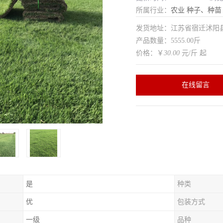
所属行业：
农业
种子、种苗
发货地址：江苏省宿迁沭
产品数量：5555.00斤
价格：￥
30.00
元/斤 起
在线留言
是
种类
优
包装方式
一级
品种