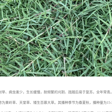
耐旱、病虫害少，生长缓慢，耐频繁的刈割、践踏后易于复苏，全年常青
为果岭草、天堂草、矮生百慕大草。其播种季节为春夏秋，播种量为15-20