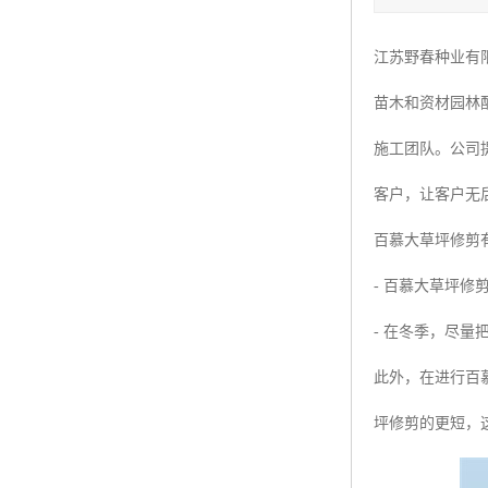
四季青种子
江苏野春种业有
红三叶种子
苗木和资材园林
白三叶种子
施工团队。公司
百慕大种子
客户，让客户无
百慕大草坪修剪
- 百慕大草坪修
- 在冬季，尽
此外，在进行百
坪修剪的更短，