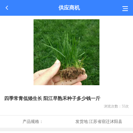
供应商机
四季常青低矮生长 阳江早熟禾种子多少钱一斤
浏览次数：
55
次
产品规格：
发货地:
江苏省宿迁沭阳县