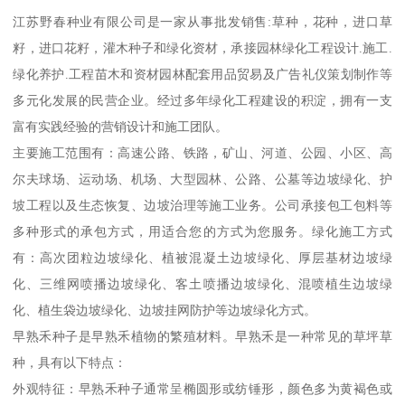
江苏野春种业有限公司是一家从事批发销售:草种，花种，进口草
籽，进口花籽，灌木种子和绿化资材，承接园林绿化工程设计.施工.
绿化养护.工程苗木和资材园林配套用品贸易及广告礼仪策划制作等
多元化发展的民营企业。经过多年绿化工程建设的积淀，拥有一支
富有实践经验的营销设计和施工团队。
主要施工范围有：高速公路、铁路，矿山、河道、公园、小区、高
尔夫球场、运动场、机场、大型园林、公路、公墓等边坡绿化、护
坡工程以及生态恢复、边坡治理等施工业务。公司承接包工包料等
多种形式的承包方式，用适合您的方式为您服务。绿化施工方式
有：高次团粒边坡绿化、植被混凝土边坡绿化、厚层基材边坡绿
化、三维网喷播边坡绿化、客土喷播边坡绿化、混喷植生边坡绿
化、植生袋边坡绿化、边坡挂网防护等边坡绿化方式。
早熟禾种子是早熟禾植物的繁殖材料。早熟禾是一种常见的草坪草
种，具有以下特点：
外观特征：早熟禾种子通常呈椭圆形或纺锤形，颜色多为黄褐色或