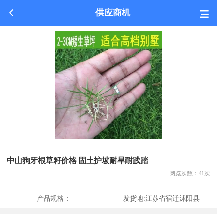
供应商机
中山狗牙根草籽价格 固土护坡耐旱耐践踏
浏览次数：
41
次
产品规格：
发货地:
江苏省宿迁沭阳县