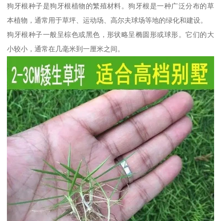
狗牙根种子是狗牙根植物的繁殖材料。狗牙根是一种广泛分布的草
本植物，通常用于草坪、运动场、高尔夫球场等地的绿化和建设。
狗牙根种子一般呈棕色或黑色，形状略呈椭圆形或球形。它们的大
小较小，通常在几毫米到一厘米之间。