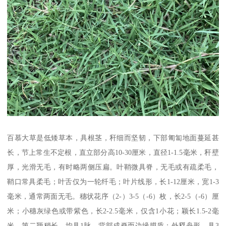
百慕大草是低矮草本，具根茎，秆细而坚韧，下部匍匐地面蔓延甚
长，节上常生不定根，直立部分高10-30厘米，直径1-1.5毫米，秆壁
厚，光滑无毛，有时略两侧压扁。叶鞘微具脊，无毛或有疏柔毛，
鞘口常具柔毛；叶舌仅为一轮纤毛；叶片线形，长1-12厘米，宽1-3
毫米，通常两面无毛。穗状花序（2-）3-5（-6）枚，长2-5（-6）厘
米；小穗灰绿色或带紫色，长2-2.5毫米，仅含1小花；颖长1.5-2毫
米，第二颖稍长，均具1脉，背部成脊而边缘膜质；外稃舟形，具3