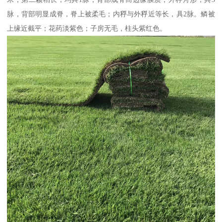
脉，背部明显成脊，脊上被柔毛；内稃与外稃近等长，具2脉。鳞被
上缘近截平；花药淡紫色；子房无毛，柱头紫红色。