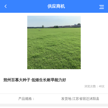
供应商机
朔州百慕大种子 低矮生长耐旱能力好
浏览次数：
40
次
产品规格：
发货地:
江苏省宿迁沭阳县