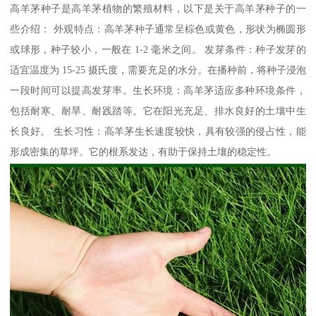
高羊茅种子是高羊茅植物的繁殖材料，以下是关于高羊茅种子的一
些介绍： 外观特点：高羊茅种子通常呈棕色或黄色，形状为椭圆形
或球形，种子较小，一般在 1-2 毫米之间。 发芽条件：种子发芽的
适宜温度为 15-25 摄氏度，需要充足的水分。在播种前，将种子浸泡
一段时间可以提高发芽率。生长环境：高羊茅适应多种环境条件，
包括耐寒、耐旱、耐践踏等。它在阳光充足、排水良好的土壤中生
长良好。 生长习性：高羊茅生长速度较快，具有较强的侵占性，能
形成密集的草坪。它的根系发达，有助于保持土壤的稳定性。