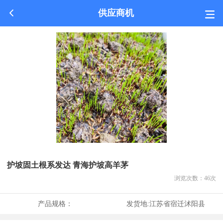
供应商机
护坡固土根系发达 青海护坡高羊茅
浏览次数：
46
次
产品规格：
发货地:
江苏省宿迁沭阳县