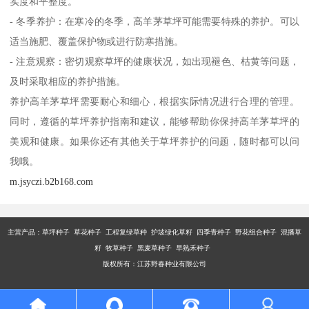
实度和平整度。
- 冬季养护：在寒冷的冬季，高羊茅草坪可能需要特殊的养护。可以
适当施肥、覆盖保护物或进行防寒措施。
- 注意观察：密切观察草坪的健康状况，如出现褪色、枯黄等问题，
及时采取相应的养护措施。
养护高羊茅草坪需要耐心和细心，根据实际情况进行合理的管理。
同时，遵循的草坪养护指南和建议，能够帮助你保持高羊茅草坪的
美观和健康。如果你还有其他关于草坪养护的问题，随时都可以问
我哦。
m.jsyczi.b2b168.com
主营产品：
草坪种子 草花种子 工程复绿草种 护坡绿化草籽 四季青种子 野花组合种子 混播草
籽 牧草种子 黑麦草种子 早熟禾种子
版权所有：江苏野春种业有限公司