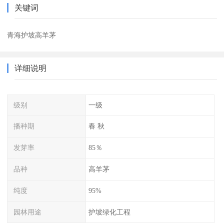
关键词
青海护坡高羊茅
详细说明
级别
一级
播种期
春 秋
发芽率
85％
品种
高羊茅
纯度
95%
园林用途
护坡绿化工程