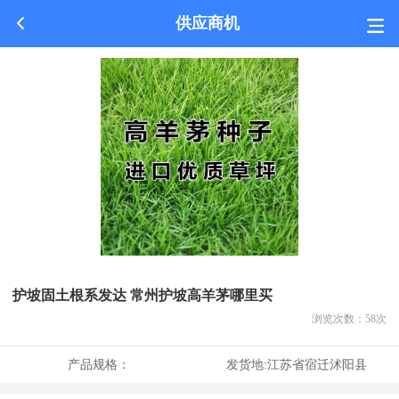
供应商机
护坡固土根系发达 常州护坡高羊茅哪里买
浏览次数：
58
次
产品规格：
发货地:
江苏省宿迁沭阳县