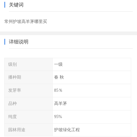
关键词
常州护坡高羊茅哪里买
详细说明
级别
一级
播种期
春 秋
发芽率
85％
品种
高羊茅
纯度
95%
园林用途
护坡绿化工程