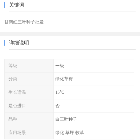
关键词
甘南红三叶种子批发
详细说明
等级
一级
分类
绿化草籽
生长适温
15℃
是否进口
否
品种
白三叶种子
应用场景
绿化 草坪 牧草