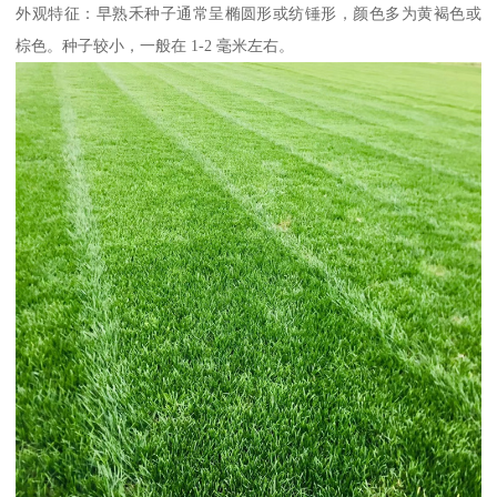
外观特征：早熟禾种子通常呈椭圆形或纺锤形，颜色多为黄褐色或
棕色。种子较小，一般在 1-2 毫米左右。