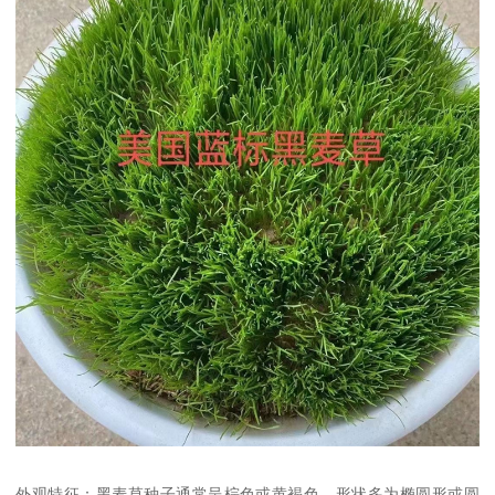
外观特征：黑麦草种子通常呈棕色或黄褐色，形状多为椭圆形或圆