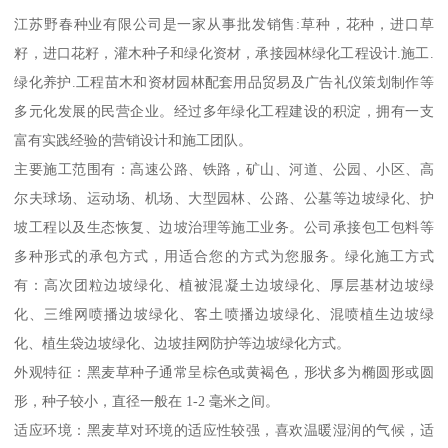
江苏野春种业有限公司是一家从事批发销售:草种，花种，进口草
籽，进口花籽，灌木种子和绿化资材，承接园林绿化工程设计.施工.
绿化养护.工程苗木和资材园林配套用品贸易及广告礼仪策划制作等
多元化发展的民营企业。经过多年绿化工程建设的积淀，拥有一支
富有实践经验的营销设计和施工团队。
主要施工范围有：高速公路、铁路，矿山、河道、公园、小区、高
尔夫球场、运动场、机场、大型园林、公路、公墓等边坡绿化、护
坡工程以及生态恢复、边坡治理等施工业务。公司承接包工包料等
多种形式的承包方式，用适合您的方式为您服务。绿化施工方式
有：高次团粒边坡绿化、植被混凝土边坡绿化、厚层基材边坡绿
化、三维网喷播边坡绿化、客土喷播边坡绿化、混喷植生边坡绿
化、植生袋边坡绿化、边坡挂网防护等边坡绿化方式。
外观特征：黑麦草种子通常呈棕色或黄褐色，形状多为椭圆形或圆
形，种子较小，直径一般在 1-2 毫米之间。
适应环境：黑麦草对环境的适应性较强，喜欢温暖湿润的气候，适