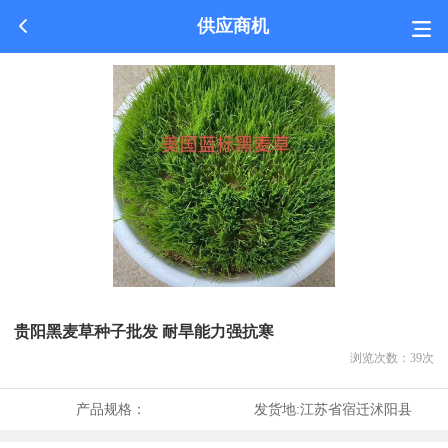
供应商机
贵阳黑麦草种子批发 耐旱能力强抗寒
浏览次数：
39
次
产品规格：
发货地:
江苏省宿迁沭阳县