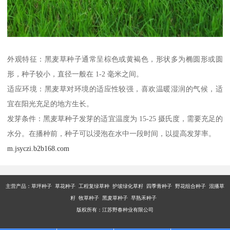
外观特征：黑麦草种子通常呈棕色或黄褐色，形状多为椭圆形或圆
形，种子较小，直径一般在 1-2 毫米之间。
适应环境：黑麦草对环境的适应性较强，喜欢温暖湿润的气候，适
宜在阳光充足的地方生长。
发芽条件：黑麦草种子发芽的适宜温度为 15-25 摄氏度，需要充足的
水分。在播种前，种子可以浸泡在水中一段时间，以提高发芽率。
m.jsyczi.b2b168.com
主营产品：
草坪种子 草花种子 工程复绿草种 护坡绿化草籽 四季青种子 野花组合种子 混播草
籽 牧草种子 黑麦草种子 早熟禾种子
版权所有：江苏野春种业有限公司