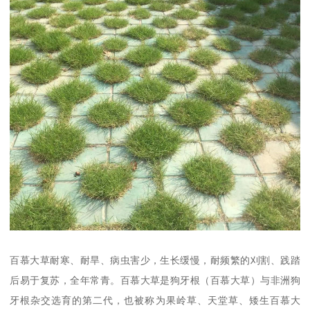
百慕大草耐寒、耐旱、病虫害少，生长缓慢，耐频繁的刈割、践踏
后易于复苏，全年常青。百慕大草是狗牙根（百慕大草）与非洲狗
牙根杂交选育的第二代，也被称为果岭草、天堂草、矮生百慕大