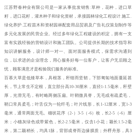
江苏野春种业有限公司是一家从事批发销售:草种，花种，进口草
籽，进口花籽，灌木种子和绿化资材，承接园林绿化工程设计.施工.
绿化养护.工程苗木和资材园林配套用品贸易及广告礼仪策划制作等
多元化发展的民营企业。经过多年绿化工程建设的积淀，拥有一支
富有实践经验的营销设计和施工团队。公司提供长期的技术指导和
知识讲解服务，设计师一对一、面对面服务模式，保需求沟通到
位，以求进的企业理念，用心服务好每一位客户，让客户无后顾之
忧，顾客满意才是检验我们服务的标准。
百慕大草是低矮草本，具根茎，秆细而坚韧，下部匍匐地面蔓延甚
长，节上常生不定根，直立部分高10-30厘米，直径1-1.5毫米，秆壁
厚，光滑无毛，有时略两侧压扁。叶鞘微具脊，无毛或有疏柔毛，
鞘口常具柔毛；叶舌仅为一轮纤毛；叶片线形，长1-12厘米，宽1-3
毫米，通常两面无毛。穗状花序（2-）3-5（-6）枚，长2-5（-6）厘
米；小穗灰绿色或带紫色，长2-2.5毫米，仅含1小花；颖长1.5-2毫
米，第二颖稍长，均具1脉，背部成脊而边缘膜质；外稃舟形，具3