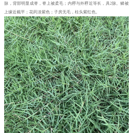
脉，背部明显成脊，脊上被柔毛；内稃与外稃近等长，具2脉。鳞被
上缘近截平；花药淡紫色；子房无毛，柱头紫红色。