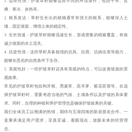
1. 适应性强：护坡草籽能够适应不同的环境条件，包括干旱、贫
瘠、寒冷、炎热等。
2. 根系发达：草籽生长出的植物通常有强大的根系，能够深入土
壤，固定坡面，增强土体的稳定性。
3. 生长快速：护坡草籽能够迅速生长，形成密集的植被覆盖，有效
减少坡面的水土流失。
4. 抗逆性强：这些草籽具备较强的抗风、抗雨、抗病虫害等能力，
能够在恶劣的自然条件下生存。
5. 美观性好：一些护坡草籽还具有美观的特点，可以改善坡面的景
观效果。
常见的护坡草籽包括狗牙根、黑麦草、高羊茅、紫花苜蓿等。在选
择护坡草籽时，需要考虑当地的气候、土壤条件以及护坡的具体要
求。同时，合理的种植和养护管理也是确保护坡效果的关键。
我们全体员工以饱满的热情，期待与五湖四海的新老朋友合作。一
直秉承满足用户需求，至真至诚，着眼现在，放眼未来的经营理
念。