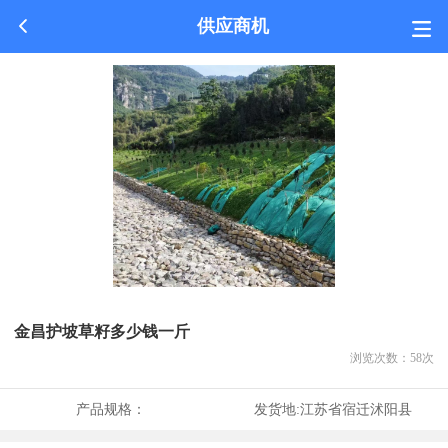
供应商机
金昌护坡草籽多少钱一斤
浏览次数：
58
次
产品规格：
发货地:
江苏省宿迁沭阳县