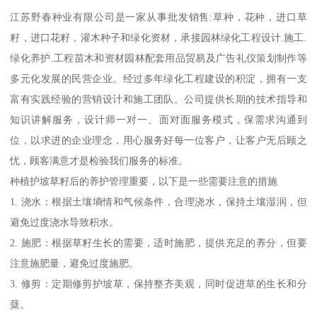
江苏野春种业有限公司是一家从事批发销售:草种，花种，进口草
籽，进口花籽，灌木种子和绿化资材，承接园林绿化工程设计.施工.
绿化养护.工程苗木和资材园林配套用品贸易及广告礼仪策划制作等
多元化发展的民营企业。经过多年绿化工程建设的积淀，拥有一支
富有实践经验的营销设计和施工团队。公司提供长期的技术指导和
知识讲解服务，设计师一对一、面对面服务模式，保需求沟通到
位，以求进的企业理念，用心服务好每一位客户，让客户无后顾之
忧，顾客满意才是检验我们服务的标准。
种植护坡草籽后的养护管理重要，以下是一些需要注意的措施
1. 浇水：根据土壤墒情和气候条件，合理浇水，保持土壤湿润，但
避免过度浇水导致积水。
2. 施肥：根据草籽生长的需要，适时施肥，提供充足的养分，但要
注意施肥量，避免过度施肥。
3. 修剪：定期修剪护坡草，保持整齐美观，同时促进草的生长和分
蘖。