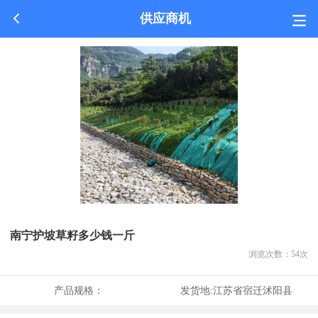
供应商机
南宁护坡草籽多少钱一斤
浏览次数：
54
次
产品规格：
发货地:
江苏省宿迁沭阳县