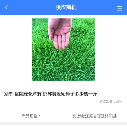
供应商机
别墅·庭院绿化草籽 邯郸剪股颖种子多少钱一斤
浏览次数：
56
次
产品规格：
发货地:
江苏省宿迁沭阳县