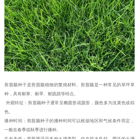
剪股颖种子是剪股颖植物的繁殖材料。剪股颖是一种常见的草坪草
种，具有耐寒、耐旱、耐践踏等特点。
外观特征：剪股颖种子通常呈椭圆形或圆形，颜色多为浅黄色或棕
色。
播种时间：剪股颖种子的播种时间可以根据地区和气候条件而定，
一般在春季或秋季进行播种。
生长条件：剪股颖适应多种土壤类型，但在排水良好、肥沃的土壤