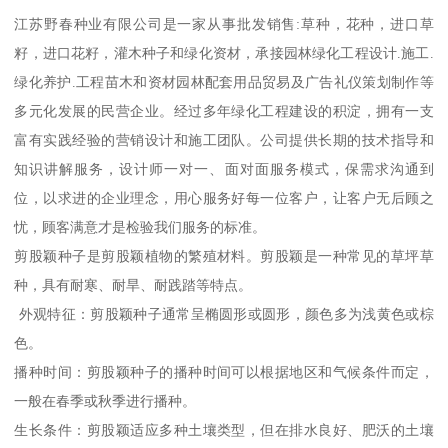
江苏野春种业有限公司是一家从事批发销售:草种，花种，进口草
籽，进口花籽，灌木种子和绿化资材，承接园林绿化工程设计.施工.
绿化养护.工程苗木和资材园林配套用品贸易及广告礼仪策划制作等
多元化发展的民营企业。经过多年绿化工程建设的积淀，拥有一支
富有实践经验的营销设计和施工团队。公司提供长期的技术指导和
知识讲解服务，设计师一对一、面对面服务模式，保需求沟通到
位，以求进的企业理念，用心服务好每一位客户，让客户无后顾之
忧，顾客满意才是检验我们服务的标准。
剪股颖种子是剪股颖植物的繁殖材料。剪股颖是一种常见的草坪草
种，具有耐寒、耐旱、耐践踏等特点。
外观特征：剪股颖种子通常呈椭圆形或圆形，颜色多为浅黄色或棕
色。
播种时间：剪股颖种子的播种时间可以根据地区和气候条件而定，
一般在春季或秋季进行播种。
生长条件：剪股颖适应多种土壤类型，但在排水良好、肥沃的土壤