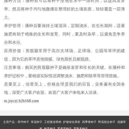
播种方法：播种前可以将种子浸泡在水中一段时间，以提高发芽
率。然后将种子均匀地撒播在整理好的土壤表面，轻轻覆盖一层薄
土。
养护管理：播种后要保持土壤湿润，定期浇水。在生长期间，适量
施肥有助于植株的生长和发育。同时，要及时杂草，以避免竞争养
分和水分。
应用价值：剪股颖常用于高尔夫球场、足球场、公园等草坪的建
设，因为它的草坪质地细腻、绿色期长且耐践踏。
注意事项：购买的剪股颖种子是确保发芽和生长的关键。在播种和
养护过程中，要根据实际情况调整浇水、施肥和除草等管理措施。
质量至上，信誉至上，价格合理是我们的宗旨，业务遍布全国各
地，深受广大客户欢迎。欢迎广大客户来电来人洽谈。
m.jsyczi.b2b168.com
主营产品：
草坪种子 草花种子 工程复绿草种 护坡绿化草籽 四季青种子 野花组合种子 混播草
籽 牧草种子 黑麦草种子 早熟禾种子