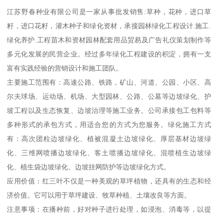
江苏野春种业有限公司是一家从事批发销售:草种，花种，进口草
籽，进口花籽，灌木种子和绿化资材，承接园林绿化工程设计.施工.
绿化养护.工程苗木和资材园林配套用品贸易及广告礼仪策划制作等
多元化发展的民营企业。经过多年绿化工程建设的积淀，拥有一支
富有实践经验的营销设计和施工团队。
主要施工范围有：高速公路、铁路，矿山、河道、公园、小区、高
尔夫球场、运动场、机场、大型园林、公路、公墓等边坡绿化、护
坡工程以及生态恢复、边坡治理等施工业务。公司承接包工包料等
多种形式的承包方式，用适合您的方式为您服务。绿化施工方式
有：高次团粒边坡绿化、植被混凝土边坡绿化、厚层基材边坡绿
化、三维网喷播边坡绿化、客土喷播边坡绿化、混喷植生边坡绿
化、植生袋边坡绿化、边坡挂网防护等边坡绿化方式。
应用价值：红三叶不仅是一种美观的草坪植物，还具有的生态和经
济价值。它可以用于草坪建设、牧草种植、土壤改良等方面。
注意事项：在播种前，好对种子进行处理，如浸泡、消毒等，以提