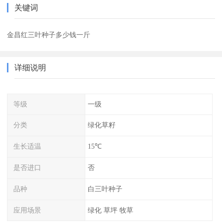
关键词
金昌红三叶种子多少钱一斤
详细说明
等级
一级
分类
绿化草籽
生长适温
15℃
是否进口
否
品种
白三叶种子
应用场景
绿化 草坪 牧草