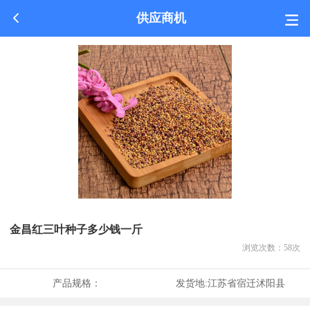
供应商机
金昌红三叶种子多少钱一斤
浏览次数：
58
次
产品规格：
发货地:
江苏省宿迁沭阳县