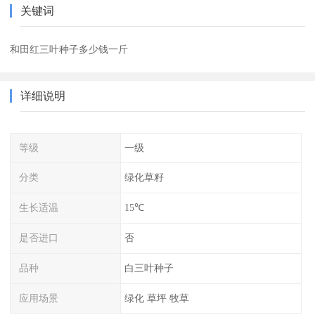
关键词
和田红三叶种子多少钱一斤
详细说明
等级
一级
分类
绿化草籽
生长适温
15℃
是否进口
否
品种
白三叶种子
应用场景
绿化 草坪 牧草