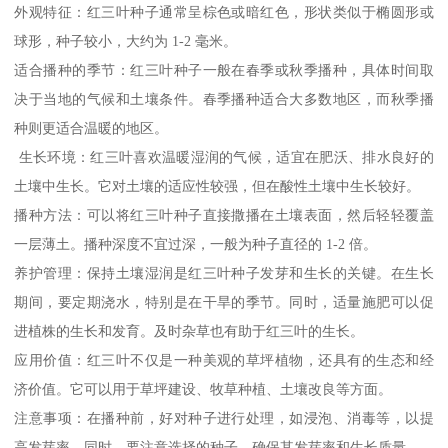
外观特征：红三叶种子通常呈棕色或暗红色，形状类似于椭圆形或
球形，种子较小，大约为 1-2 毫米。
适合播种的季节：红三叶种子一般在春季或秋季播种，具体时间取
决于当地的气候和土壤条件。春季播种适合大多数地区，而秋季播
种则更适合温暖的地区。
生长环境：红三叶喜欢温暖湿润的气候，适宜在肥沃、排水良好的
土壤中生长。它对土壤的适应性较强，但在酸性土壤中生长较好。
播种方法：可以将红三叶种子直接撒播在土壤表面，然后轻轻覆盖
一层薄土。播种深度不宜过深，一般为种子直径的 1-2 倍。
养护管理：保持土壤湿润是红三叶种子发芽和生长的关键。在生长
期间，要定期浇水，特别是在干旱的季节。同时，适量施肥可以促
进植株的生长和发育。及时杂草也有助于红三叶的生长。
应用价值：红三叶不仅是一种美观的草坪植物，还具有的生态和经
济价值。它可以用于草坪建设、牧草种植、土壤改良等方面。
注意事项：在播种前，好对种子进行处理，如浸泡、消毒等，以提
高发芽率。同时，要注意选择的种子，确保其发芽率和生长质量。