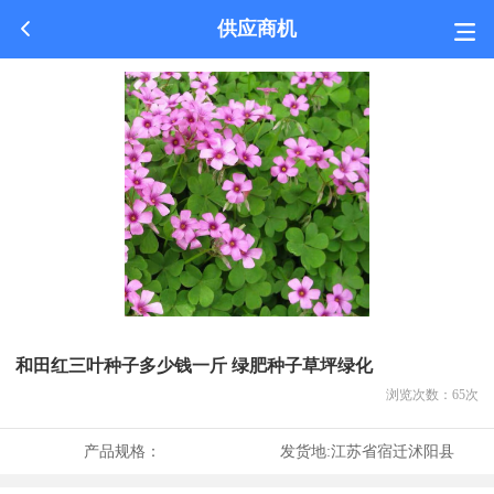
供应商机
和田红三叶种子多少钱一斤 绿肥种子草坪绿化
浏览次数：
65
次
产品规格：
发货地:
江苏省宿迁沭阳县