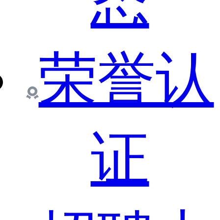
态
荣誉认
证