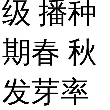
级
播种
期
春 秋
发芽率