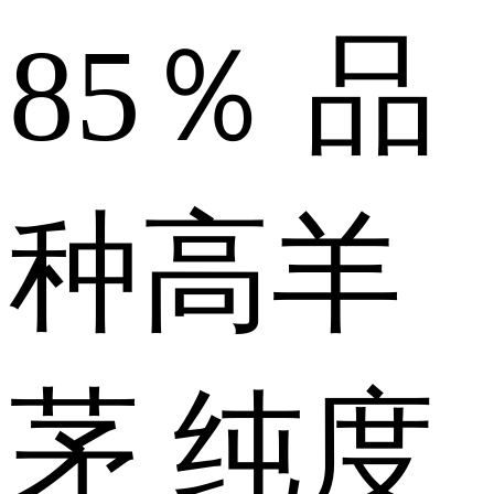
85％
品
种
高羊
茅
纯度