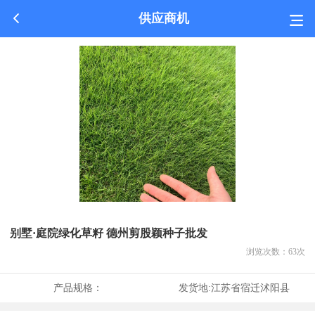
供应商机
别墅·庭院绿化草籽 德州剪股颖种子批发
浏览次数：
63
次
产品规格：
发货地:
江苏省宿迁沭阳县