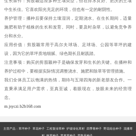
生长条件：剪股颖适应多种土壤类型，但在排水良好、肥沃的土壤
中生长佳。它喜欢阳光充足的环境，但也有一定的耐阴性。
养护管理：播种后要保持土壤湿润，定期浇水。在生长期间，适量
施肥有助于植株的生长和发育。同时，要及时杂草，以避免竞争养
分和水分。
应用价值：剪股颖常用于高尔夫球场、足球场、公园等草坪的建
设，因为它的草坪质地细腻、绿色期长且耐践踏。
注意事项：购买的剪股颖种子是确保发芽和生长的关键。在播种和
养护过程中，要根据实际情况调整浇水、施肥和除草等管理措施。
我们全体员工以饱满的热情，期待与五湖四海的新老朋友合作。一
直秉承满足用户需求，至真至诚，着眼现在，放眼未来的经营理
念。
m.jsyczi.b2b168.com
主营产品：
草坪种子 草花种子 工程复绿草种 护坡绿化草籽 四季青种子 野花组合种子 混播草
籽 牧草种子 黑麦草种子 早熟禾种子