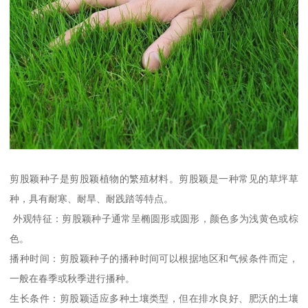
剪股颖种子是剪股颖植物的繁殖材料。剪股颖是一种常见的草坪草
种，具有耐寒、耐旱、耐践踏等特点。
外观特征：剪股颖种子通常呈椭圆形或圆形，颜色多为浅黄色或棕
色。
播种时间：剪股颖种子的播种时间可以根据地区和气候条件而定，
一般在春季或秋季进行播种。
生长条件：剪股颖适应多种土壤类型，但在排水良好、肥沃的土壤