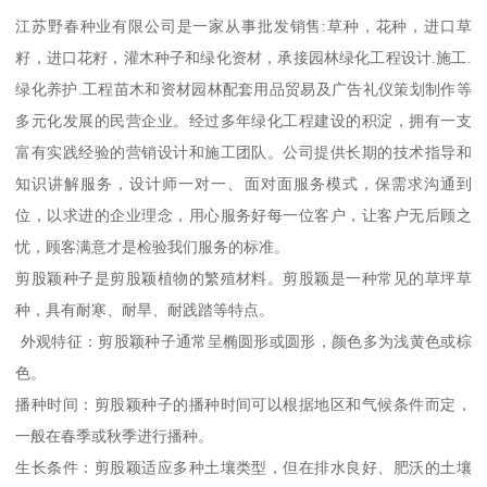
江苏野春种业有限公司是一家从事批发销售:草种，花种，进口草
籽，进口花籽，灌木种子和绿化资材，承接园林绿化工程设计.施工.
绿化养护.工程苗木和资材园林配套用品贸易及广告礼仪策划制作等
多元化发展的民营企业。经过多年绿化工程建设的积淀，拥有一支
富有实践经验的营销设计和施工团队。公司提供长期的技术指导和
知识讲解服务，设计师一对一、面对面服务模式，保需求沟通到
位，以求进的企业理念，用心服务好每一位客户，让客户无后顾之
忧，顾客满意才是检验我们服务的标准。
剪股颖种子是剪股颖植物的繁殖材料。剪股颖是一种常见的草坪草
种，具有耐寒、耐旱、耐践踏等特点。
外观特征：剪股颖种子通常呈椭圆形或圆形，颜色多为浅黄色或棕
色。
播种时间：剪股颖种子的播种时间可以根据地区和气候条件而定，
一般在春季或秋季进行播种。
生长条件：剪股颖适应多种土壤类型，但在排水良好、肥沃的土壤