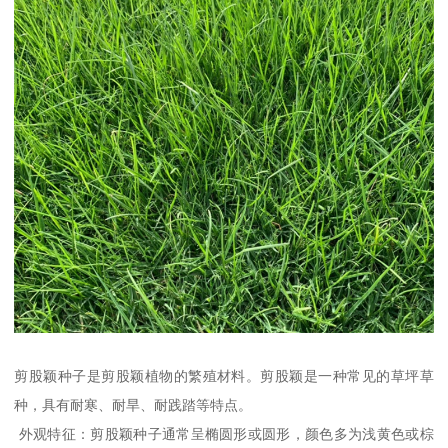
剪股颖种子是剪股颖植物的繁殖材料。剪股颖是一种常见的草坪草
种，具有耐寒、耐旱、耐践踏等特点。
外观特征：剪股颖种子通常呈椭圆形或圆形，颜色多为浅黄色或棕