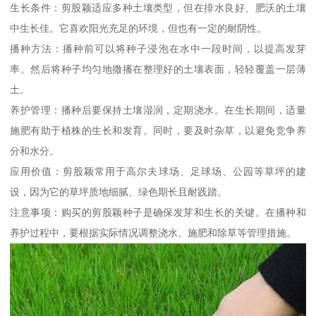
生长条件：剪股颖适应多种土壤类型，但在排水良好、肥沃的土壤
中生长佳。它喜欢阳光充足的环境，但也有一定的耐阴性。
播种方法：播种前可以将种子浸泡在水中一段时间，以提高发芽
率。然后将种子均匀地撒播在整理好的土壤表面，轻轻覆盖一层薄
土。
养护管理：播种后要保持土壤湿润，定期浇水。在生长期间，适量
施肥有助于植株的生长和发育。同时，要及时杂草，以避免竞争养
分和水分。
应用价值：剪股颖常用于高尔夫球场、足球场、公园等草坪的建
设，因为它的草坪质地细腻、绿色期长且耐践踏。
注意事项：购买的剪股颖种子是确保发芽和生长的关键。在播种和
养护过程中，要根据实际情况调整浇水、施肥和除草等管理措施。