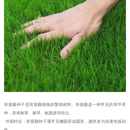
剪股颖种子是剪股颖植物的繁殖材料。剪股颖是一种常见的草坪草
种，具有耐寒、耐旱、耐践踏等特点。
外观特征：剪股颖种子通常呈椭圆形或圆形，颜色多为浅黄色或棕
色。