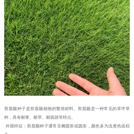
剪股颖种子是剪股颖植物的繁殖材料。剪股颖是一种常见的草坪草
种，具有耐寒、耐旱、耐践踏等特点。
外观特征：剪股颖种子通常呈椭圆形或圆形，颜色多为浅黄色或棕