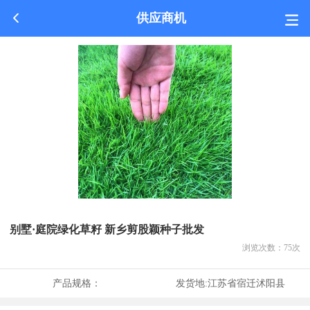
供应商机
别墅·庭院绿化草籽 新乡剪股颖种子批发
浏览次数：
75
次
产品规格：
发货地:
江苏省宿迁沭阳县