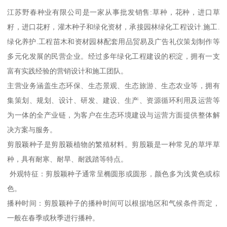
江苏野春种业有限公司是一家从事批发销售:草种，花种，进口草
籽，进口花籽，灌木种子和绿化资材，承接园林绿化工程设计.施工.
绿化养护.工程苗木和资材园林配套用品贸易及广告礼仪策划制作等
多元化发展的民营企业。经过多年绿化工程建设的积淀，拥有一支
富有实践经验的营销设计和施工团队。
主营业务涵盖生态环保、生态景观、生态旅游、生态农业等，拥有
集策划、规划、设计、研发、建设、生产、资源循环利用及运营等
为一体的全产业链，为客户在生态环境建设与运营方面提供整体解
决方案与服务。
剪股颖种子是剪股颖植物的繁殖材料。剪股颖是一种常见的草坪草
种，具有耐寒、耐旱、耐践踏等特点。
外观特征：剪股颖种子通常呈椭圆形或圆形，颜色多为浅黄色或棕
色。
播种时间：剪股颖种子的播种时间可以根据地区和气候条件而定，
一般在春季或秋季进行播种。