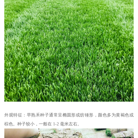
外观特征：早熟禾种子通常呈椭圆形或纺锤形，颜色多为黄褐色或
棕色。种子较小，一般在 1-2 毫米左右。