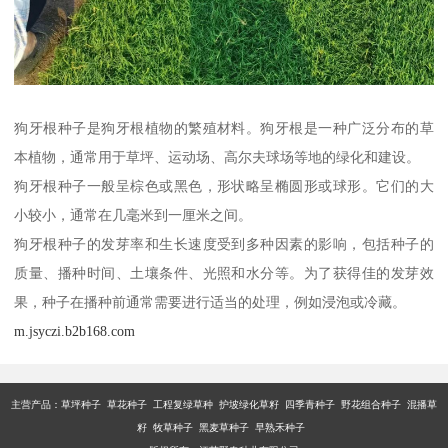
狗牙根种子是狗牙根植物的繁殖材料。狗牙根是一种广泛分布的草
本植物，通常用于草坪、运动场、高尔夫球场等地的绿化和建设。
狗牙根种子一般呈棕色或黑色，形状略呈椭圆形或球形。它们的大
小较小，通常在几毫米到一厘米之间。
狗牙根种子的发芽率和生长速度受到多种因素的影响，包括种子的
质量、播种时间、土壤条件、光照和水分等。为了获得佳的发芽效
果，种子在播种前通常需要进行适当的处理，例如浸泡或冷藏。
m.jsyczi.b2b168.com
主营产品：
草坪种子 草花种子 工程复绿草种 护坡绿化草籽 四季青种子 野花组合种子 混播草
籽 牧草种子 黑麦草种子 早熟禾种子