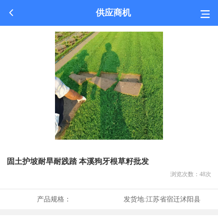
供应商机
固土护坡耐旱耐践踏 本溪狗牙根草籽批发
浏览次数：
48
次
产品规格：
发货地:
江苏省宿迁沭阳县