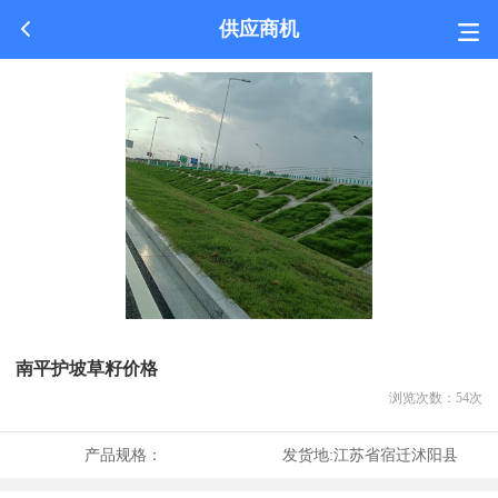
供应商机
南平护坡草籽价格
浏览次数：
54
次
产品规格：
发货地:
江苏省宿迁沭阳县