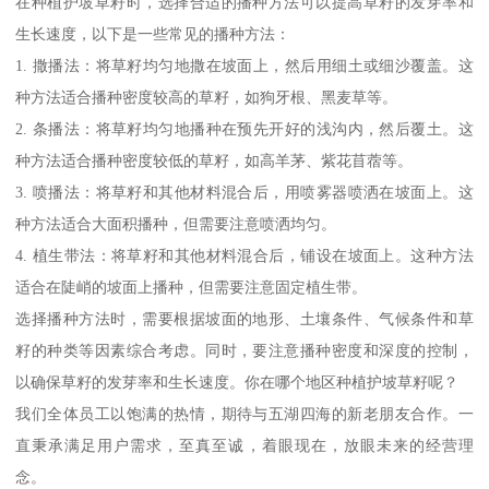
在种植护坡草籽时，选择合适的播种方法可以提高草籽的发芽率和
生长速度，以下是一些常见的播种方法：
1. 撒播法：将草籽均匀地撒在坡面上，然后用细土或细沙覆盖。这
种方法适合播种密度较高的草籽，如狗牙根、黑麦草等。
2. 条播法：将草籽均匀地播种在预先开好的浅沟内，然后覆土。这
种方法适合播种密度较低的草籽，如高羊茅、紫花苜蓿等。
3. 喷播法：将草籽和其他材料混合后，用喷雾器喷洒在坡面上。这
种方法适合大面积播种，但需要注意喷洒均匀。
4. 植生带法：将草籽和其他材料混合后，铺设在坡面上。这种方法
适合在陡峭的坡面上播种，但需要注意固定植生带。
选择播种方法时，需要根据坡面的地形、土壤条件、气候条件和草
籽的种类等因素综合考虑。同时，要注意播种密度和深度的控制，
以确保草籽的发芽率和生长速度。你在哪个地区种植护坡草籽呢？
我们全体员工以饱满的热情，期待与五湖四海的新老朋友合作。一
直秉承满足用户需求，至真至诚，着眼现在，放眼未来的经营理
念。