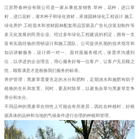
江苏野春种业有限公司是一家从事批发销售:草种，花种，进口草
籽，进口花籽，灌木种子和绿化资材，承接园林绿化工程设计.施工.
绿化养护.工程苗木和资材园林配套用品贸易及广告礼仪策划制作等
多元化发展的民营企业。经过多年绿化工程建设的积淀，拥有一支
富有实践经验的营销设计和施工团队。公司提供长期的技术指导和
知识讲解服务，设计师一对一、面对面服务模式，保需求沟通到
位，以求进的企业理念，用心服务好每一位客户，让客户无后顾之
忧，顾客满意才是检验我们服务的标准。
养护管理：黑麦草需要充足的水分和肥料，定期浇水和施肥有助于
植株的生长和发育。同时，要及时除草，以避免杂草与黑麦草竞争
养分和水分。
不同品种的黑麦草在特性上可能会有所差异，因此在种植时，好根
据具体的品种和当地的气候条件进行合理的种植和管理。