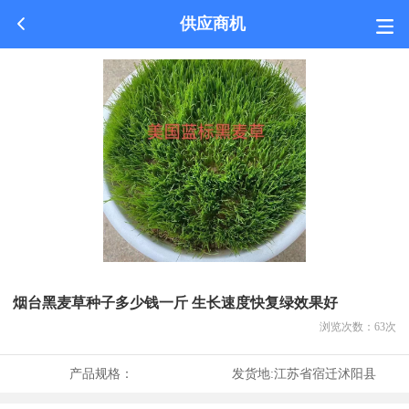
供应商机
烟台黑麦草种子多少钱一斤 生长速度快复绿效果好
浏览次数：
63
次
产品规格：
发货地:
江苏省宿迁沭阳县