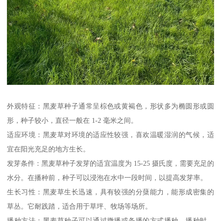
外观特征：黑麦草种子通常呈棕色或黄褐色，形状多为椭圆形或圆
形，种子较小，直径一般在 1-2 毫米之间。
适应环境：黑麦草对环境的适应性较强，喜欢温暖湿润的气候，适
宜在阳光充足的地方生长。
发芽条件：黑麦草种子发芽的适宜温度为 15-25 摄氏度，需要充足的
水分。在播种前，种子可以浸泡在水中一段时间，以提高发芽率。
生长习性：黑麦草生长迅速，具有较强的分蘖能力，能形成密集的
草丛。它耐践踏，适合用于草坪、牧场等场所。
播种方法：黑麦草种子可以通过撒播或条播的方式播种。播种时，