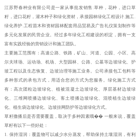
江苏野春种业有限公司是一家从事批发销售:草种，花种，进口草
籽，进口花籽，灌木种子和绿化资材，承接园林绿化工程设计.施工.
绿化养护.工程苗木和资材园林配套用品贸易及广告礼仪策划制作等
多元化发展的民营企业。经过多年绿化工程建设的积淀，拥有一支
富有实践经验的营销设计和施工团队。
主要施工范围有：高速公路、铁路，矿山、河道、公园、小区、高
尔夫球场、运动场、机场、大型园林、公路、公墓等边坡绿化、护
坡工程以及生态恢复、边坡治理等施工业务。公司承接包工包料等
多种形式的承包方式，用适合您的方式为您服务。绿化施工方式
有：高次团粒边坡绿化、植被混凝土边坡绿化、厚层基材边坡绿
化、三维网喷播边坡绿化、客土喷播边坡绿化、混喷植生边坡绿
化、植生袋边坡绿化、边坡挂网防护等边坡绿化方式。
草籽撒播后是否需要覆盖，取决于多种因素哦�� 一般来说，覆盖
草籽有以下一些好处：
1. 保持湿润：覆盖物可以减少水分蒸发，帮助保持土壤湿润，有利