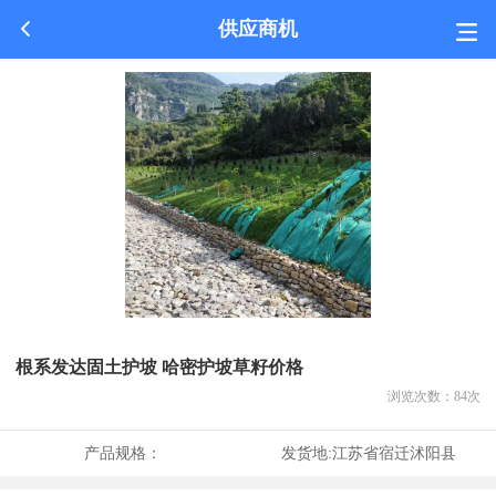
供应商机
根系发达固土护坡 哈密护坡草籽价格
浏览次数：
84
次
产品规格：
发货地:
江苏省宿迁沭阳县