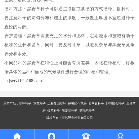
播种方法：黑麦草种子可以通过撒播或条播的方式播种。播种时，
要注意种子的均匀分布和覆土的厚度，一般覆土厚度不宜超过种子
直径的两倍。
养护管理：黑麦草需要充足的水分和肥料，定期浇水和施肥有助于
植株的生长和发育。同时，要及时除草，以避免杂草与黑麦草竞争
养分和水分。
不同品种的黑麦草在特性上可能会有所差异，因此在种植时，好根
据具体的品种和当地的气候条件进行合理的种植和管理。
m.jsyczi.b2b168.com
主营产品：
草坪种子 草花种子 工程复绿草种 护坡绿化草籽 四季青种子 野花组合种子 混播草
籽 牧草种子 黑麦草种子 早熟禾种子
版权所有：江苏野春种业有限公司