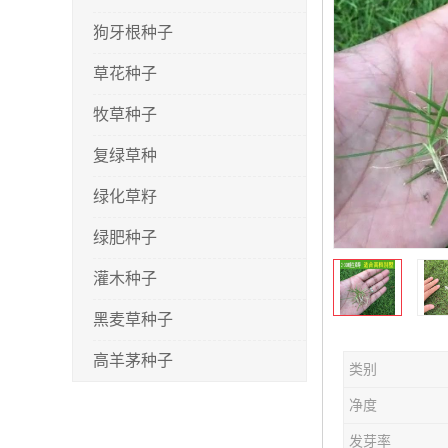
狗牙根种子
草花种子
牧草种子
复绿草种
绿化草籽
绿肥种子
灌木种子
黑麦草种子
高羊茅种子
类别
早熟禾种子
净度
剪股颖种子
发芽率