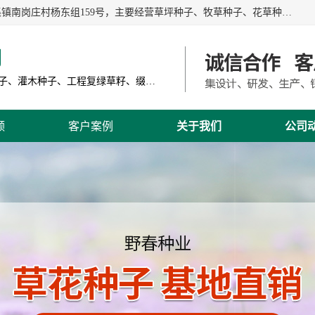
江苏野春种业有限公司是一家种子批发企业，位于沭阳县刘集镇南岗庄村杨东组159号，主要经营草坪种子、牧草种子、花草种子、复绿草种、绿化草籽、护坡草籽、绿肥种子、灌木种子、黑麦草种子、高羊茅种子、早熟禾种子、狗牙根种子、剪股颖种子等。
司
主营产品: 进口草坪种子、草花种子、牧草种子、灌木种子、工程复绿草籽、缀花组合种子
频
客户案例
关于我们
公司