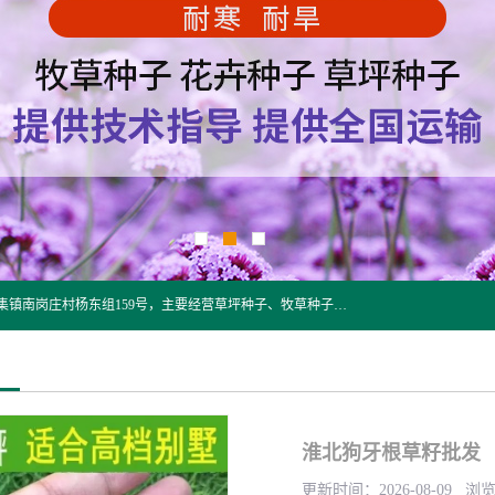
江苏野春种业有限公司是一家种子批发企业，位于沭阳县刘集镇南岗庄村杨东组159号，主要经营草坪种子、牧草种子、花草种子、复绿草种、绿化草籽、护坡草籽、绿肥种子、灌木种子、黑麦草种子、高羊茅种子、早熟禾种子、狗牙根种子、剪股颖种子等。
淮北狗牙根草籽批发
更新时间：2026-08-09 浏