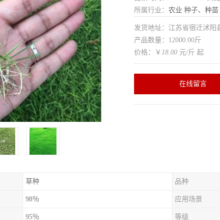
所属行业：
农业
种子、种苗
发货地址：江苏省宿迁沭
产品数量：12000.00斤
价格：￥
18.00
元/斤 起
在线留言
草种
品种
98％
应用场景
95％
等级