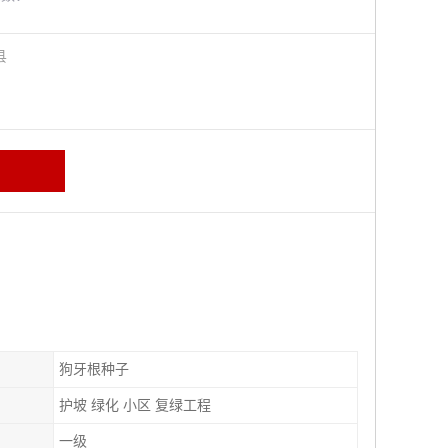
阳县
狗牙根种子
护坡 绿化 小区 复绿工程
一级