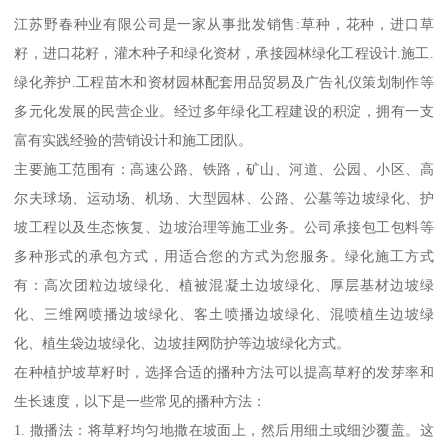
江苏野春种业有限公司是一家从事批发销售:草种，花种，进口草
籽，进口花籽，灌木种子和绿化资材，承接园林绿化工程设计.施工.
绿化养护.工程苗木和资材园林配套用品贸易及广告礼仪策划制作等
多元化发展的民营企业。经过多年绿化工程建设的积淀，拥有一支
富有实践经验的营销设计和施工团队。
主要施工范围有：高速公路、铁路，矿山、河道、公园、小区、高
尔夫球场、运动场、机场、大型园林、公路、公墓等边坡绿化、护
坡工程以及生态恢复、边坡治理等施工业务。公司承接包工包料等
多种形式的承包方式，用适合您的方式为您服务。绿化施工方式
有：高次团粒边坡绿化、植被混凝土边坡绿化、厚层基材边坡绿
化、三维网喷播边坡绿化、客土喷播边坡绿化、混喷植生边坡绿
化、植生袋边坡绿化、边坡挂网防护等边坡绿化方式。
在种植护坡草籽时，选择合适的播种方法可以提高草籽的发芽率和
生长速度，以下是一些常见的播种方法：
1. 撒播法：将草籽均匀地撒在坡面上，然后用细土或细沙覆盖。这