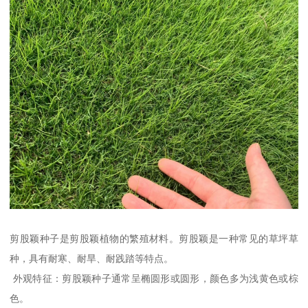
剪股颖种子是剪股颖植物的繁殖材料。剪股颖是一种常见的草坪草
种，具有耐寒、耐旱、耐践踏等特点。
外观特征：剪股颖种子通常呈椭圆形或圆形，颜色多为浅黄色或棕
色。