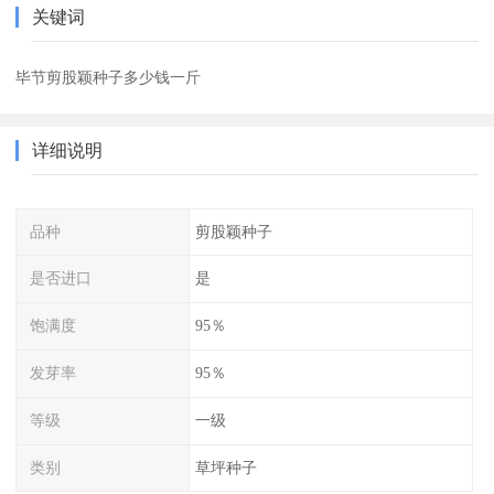
关键词
毕节剪股颖种子多少钱一斤
详细说明
品种
剪股颖种子
是否进口
是
饱满度
95％
发芽率
95％
等级
一级
类别
草坪种子