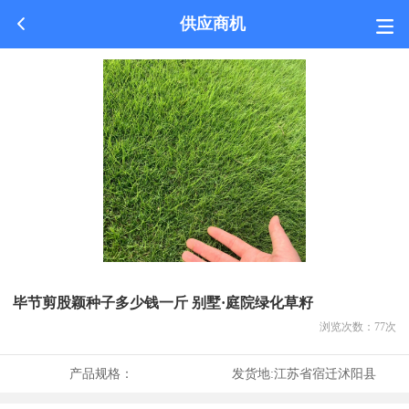
供应商机
毕节剪股颖种子多少钱一斤 别墅·庭院绿化草籽
浏览次数：
77
次
产品规格：
发货地:
江苏省宿迁沭阳县