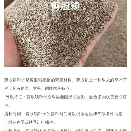
剪股颖种子是剪股颖植物的繁殖材料。剪股颖是一种常见的草坪草
种，具有耐寒、耐旱、耐践踏等特点。
外观特征：剪股颖种子通常呈椭圆形或圆形，颜色多为浅黄色或棕
色。
播种时间：剪股颖种子的播种时间可以根据地区和气候条件而定，
一般在春季或秋季进行播种。
生长条件：剪股颖适应多种土壤类型，但在排水良好、肥沃的土壤