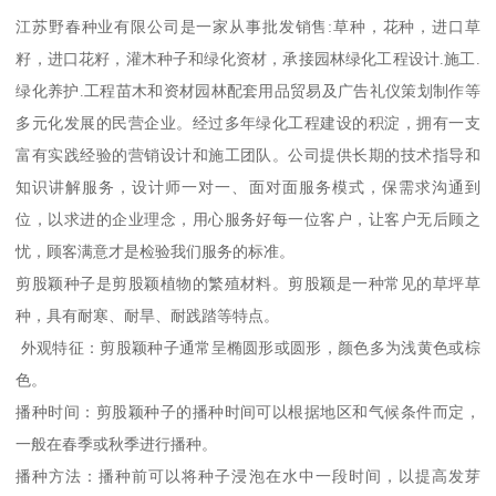
江苏野春种业有限公司是一家从事批发销售:草种，花种，进口草
籽，进口花籽，灌木种子和绿化资材，承接园林绿化工程设计.施工.
绿化养护.工程苗木和资材园林配套用品贸易及广告礼仪策划制作等
多元化发展的民营企业。经过多年绿化工程建设的积淀，拥有一支
富有实践经验的营销设计和施工团队。公司提供长期的技术指导和
知识讲解服务，设计师一对一、面对面服务模式，保需求沟通到
位，以求进的企业理念，用心服务好每一位客户，让客户无后顾之
忧，顾客满意才是检验我们服务的标准。
剪股颖种子是剪股颖植物的繁殖材料。剪股颖是一种常见的草坪草
种，具有耐寒、耐旱、耐践踏等特点。
外观特征：剪股颖种子通常呈椭圆形或圆形，颜色多为浅黄色或棕
色。
播种时间：剪股颖种子的播种时间可以根据地区和气候条件而定，
一般在春季或秋季进行播种。
播种方法：播种前可以将种子浸泡在水中一段时间，以提高发芽