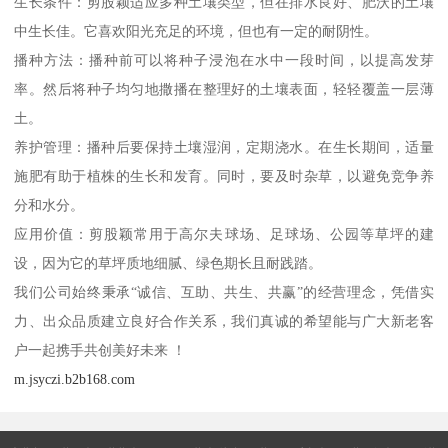
生长条件：剪股颖适应多种土壤类型，但在排水良好、肥沃的土壤
中生长佳。它喜欢阳光充足的环境，但也有一定的耐阴性。
播种方法：播种前可以将种子浸泡在水中一段时间，以提高发芽
率。然后将种子均匀地撒播在整理好的土壤表面，轻轻覆盖一层薄
土。
养护管理：播种后要保持土壤湿润，定期浇水。在生长期间，适量
施肥有助于植株的生长和发育。同时，要及时杂草，以避免竞争养
分和水分。
应用价值：剪股颖常用于高尔夫球场、足球场、公园等草坪的建
设，因为它的草坪质地细腻、绿色期长且耐践踏。
我们公司始终秉承“诚信、互助、共生、共赢”的经营理念，凭借实
力、出众品质建立良好合作关系，我们真诚的希望能与广大新老客
户一起携手共创美好未来 ！
m.jsyczi.b2b168.com