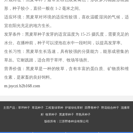
形，种子较小，直径一般在 1-2 毫米之间。
适应环境：黑麦草对环境的适应性较强，喜欢温暖湿润的气候，适
宜在阳光充足的地方生长。
发芽条件：黑麦草种子发芽的适宜温度为 15-25 摄氏度，需要充足的
水分。在播种前，种子可以浸泡在水中一段时间，以提高发芽率。
生长习性：黑麦草生长迅速，具有较强的分蘖能力，能形成密集的
草丛。它耐践踏，适合用于草坪、牧场等场所。
营养价值：黑麦草是一种的牧草，含有丰富的蛋白质、矿物质和维
生素，是家畜的良好饲料。
m.jsyczi.b2b168.com
主营产品：
草坪种子 草花种子 工程复绿草种 护坡绿化草籽 四季青种子 野花组合种子 混播草
籽 牧草种子 黑麦草种子 早熟禾种子
版权所有：江苏野春种业有限公司