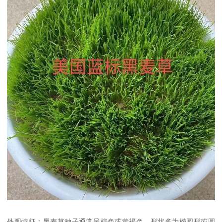
外观特征：黑麦草种子通常呈棕色或黄褐色，形状多为椭圆形或圆