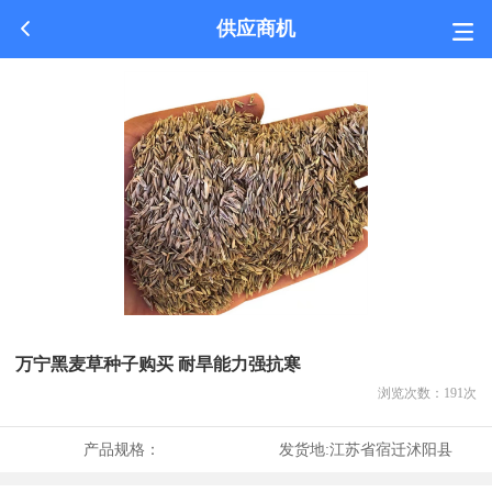
供应商机
万宁黑麦草种子购买 耐旱能力强抗寒
浏览次数：
191
次
产品规格：
发货地:
江苏省宿迁沭阳县