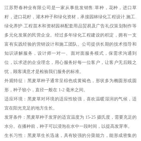
江苏野春种业有限公司是一家从事批发销售:草种，花种，进口草
籽，进口花籽，灌木种子和绿化资材，承接园林绿化工程设计.施工.
绿化养护.工程苗木和资材园林配套用品贸易及广告礼仪策划制作等
多元化发展的民营企业。经过多年绿化工程建设的积淀，拥有一支
富有实践经验的营销设计和施工团队。公司提供长期的技术指导和
知识讲解服务，设计师一对一、面对面服务模式，保需求沟通到
位，以求进的企业理念，用心服务好每一位客户，让客户无后顾之
忧，顾客满意才是检验我们服务的标准。
外观特征：黑麦草种子通常呈棕色或黄褐色，形状多为椭圆形或圆
形，种子较小，直径一般在 1-2 毫米之间。
适应环境：黑麦草对环境的适应性较强，喜欢温暖湿润的气候，适
宜在阳光充足的地方生长。
发芽条件：黑麦草种子发芽的适宜温度为 15-25 摄氏度，需要充足的
水分。在播种前，种子可以浸泡在水中一段时间，以提高发芽率。
生长习性：黑麦草生长迅速，具有较强的分蘖能力，能形成密集的